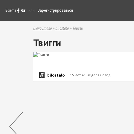
Войти
или
Зарегистрироваться
БылоСтало
»
bilostalo
» Твигги
Твигги
bilostalo
15 лет 41 неделя назад