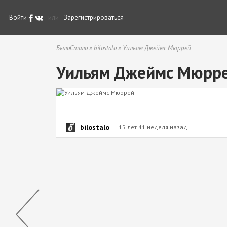
Войти
или
Зарегистрироваться
БылоСтало
»
bilostalo
» Уильям Джеймс Мюррей
Уильям Джеймс Мюрр
bilostalo
15 лет 41 неделя назад