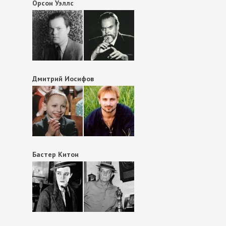
Орсон Уэллс
Дмитрий Иосифов
Бастер Китон