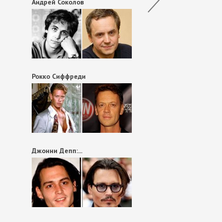
Андрей Соколов
Рокко Сиффреди
Джонни Депп:...