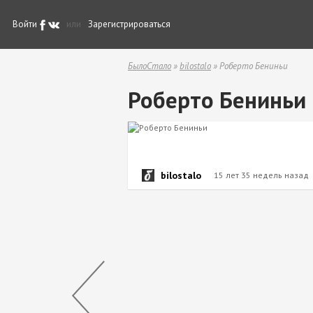
Войти
или
Зарегистрироваться
БылоСтало
»
bilostalo
» Роберто Бениньи
Роберто Бениньи
bilostalo
15 лет 35 недель назад