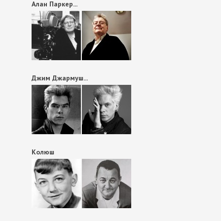
Алан Паркер...
Джим Джармуш...
Колюш