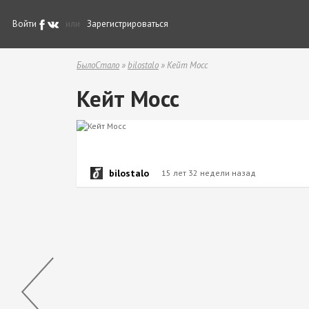
Войти
или
Зарегистрироваться
БылоСтало
»
bilostalo
» Кейт Мосс
Кейт Мосс
bilostalo
15 лет 32 недели назад