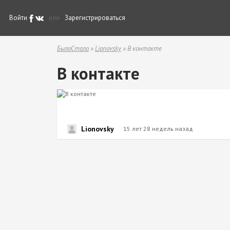
Войти
или
Зарегистрироваться
БылоСтало
»
Lionovsky
» В контакте
В контакте
Lionovsky
15 лет 28 недель назад