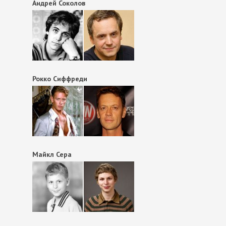
Андрей Соколов
Рокко Сиффреди
Майкл Сера