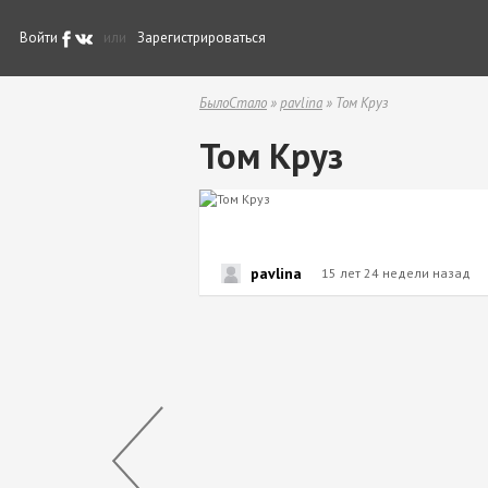
Войти
или
Зарегистрироваться
БылоСтало
»
pavlina
» Том Круз
Том Круз
pavlina
15 лет 24 недели назад