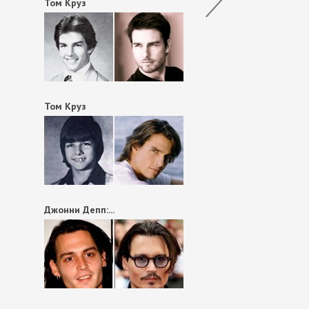
Том Круз
Том Круз
Джонни Депп:...