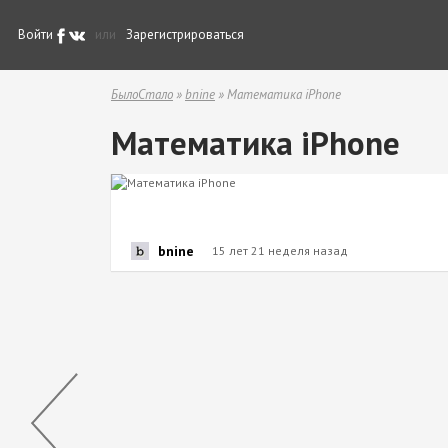
Войти
или
Зарегистрироваться
БылоСтало
»
bnine
» Математика iPhone
Математика iPhone
bnine
15 лет 21 неделя назад