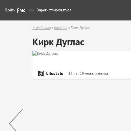
Войти
или
Зарегистрироваться
БылоСтало
»
bilostalo
» Кирк Дуглас
Кирк Дуглас
bilostalo
15 лет 19 недель назад