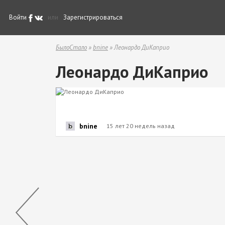
Войти
или
Зарегистрироваться
БылоСтало
»
bnine
» Леонардо ДиКаприо
Леонардо ДиКаприо
bnine
15 лет 20 недель назад