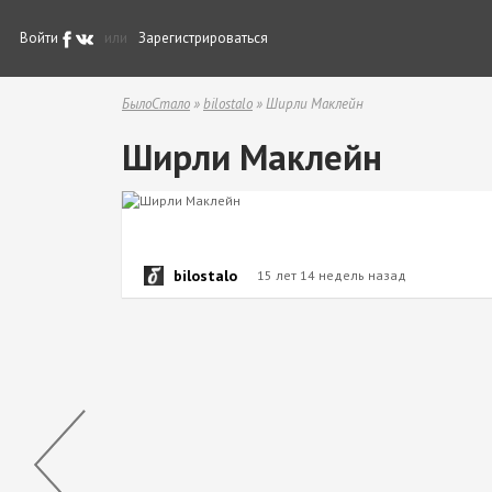
Войти
или
Зарегистрироваться
БылоСтало
»
bilostalo
» Ширли Маклейн
Ширли Маклейн
bilostalo
15 лет 14 недель назад