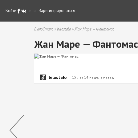
Войти
или
Зарегистрироваться
БылоСтало
»
bilostalo
» Жан Маре — Фантомас
Жан Маре — Фантомас
bilostalo
15 лет 14 недель назад