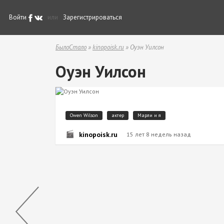
Войти
или
Зарегистрироваться
БылоСтало
»
kinopoisk.ru
» Оуэн Уилсон
Оуэн Уилсон
Owen Wilson
актер
Марли и я
kinopoisk.ru
15 лет 8 недель назад