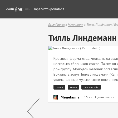
Войти
или
Зарегистрироваться
БылоСтало
»
Menelanna
» Тилль Линдеманн ( Ra
Тилль Линдеманн 
Красивая форма лица, челка, падающая
несколько сборников стихов. Также он 
рок-группу. Молодой человек согласилс
Вокалиста зовут Тилль Линдеманн (Ramm
увлекать в мир музыки сотни поклонник
певец
тилль
раммштайн
Menelanna
15 лет 1 день назад