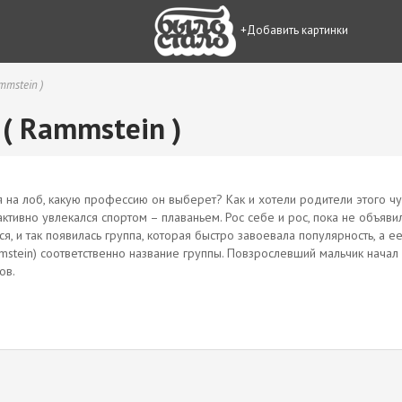
+Добавить картинки
mmstein )
( Rammstein )
 на лоб, какую профессию он выберет? Как и хотели родители этого чуд
активно увлекался спортом – плаваньем. Рос себе и рос, пока не объяв
я, и так появилась группа, которая быстро завоевала популярность, а 
stein) соответственно название группы. Повзрослевший мальчик начал 
ов.