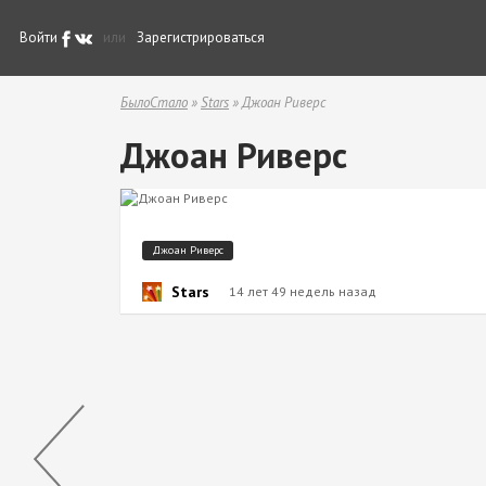
Войти
или
Зарегистрироваться
БылоСтало
»
Stars
» Джоан Риверс
Джоан Риверс
Джоан Риверс
Stars
14 лет 49 недель назад