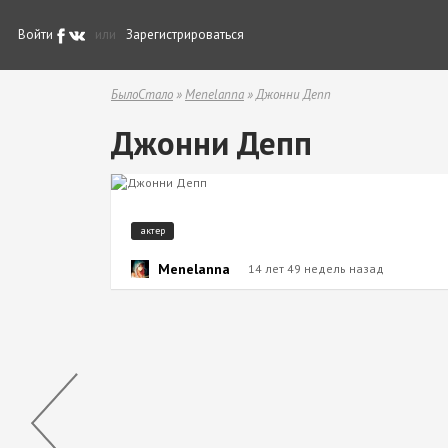
Войти
или
Зарегистрироваться
БылоСтало
»
Menelanna
» Джонни Депп
Джонни Депп
актер
Menelanna
14 лет 49 недель назад