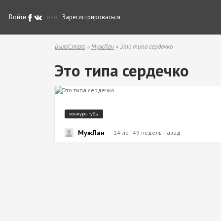
Войти
или
Зарегистрироваться
БылоСтало
»
МужЛан
» Это типа сердечко
Это типа сердечко
конкурс-губы
МужЛан
14 лет 49 недель назад