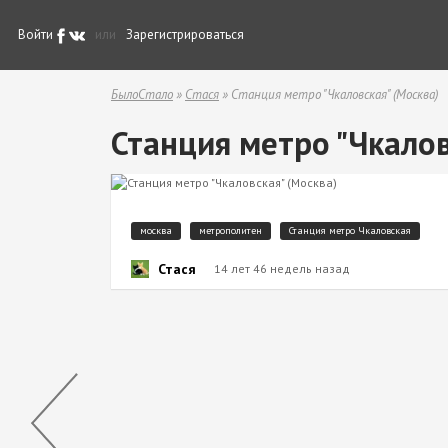
Войти
или
Зарегистрироваться
БылоСтало
»
Стася
» Станция метро "Чкаловская" (Москва)
Станция метро "Чкалов
москва
метрополитен
Станция метро Чкаловская
Стася
14 лет 46 недель назад