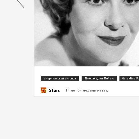
американская актриса
Джеральдин Пейдж
Geraldine P
Stars
14 лет 34 недели назад