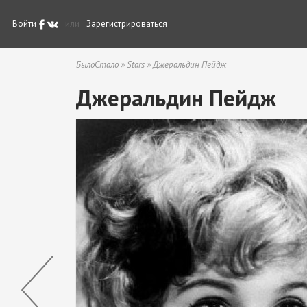
Войти
или
Зарегистрироваться
БылоСтало
»
Stars
» Джеральдин Пейдж
Джеральдин Пейдж