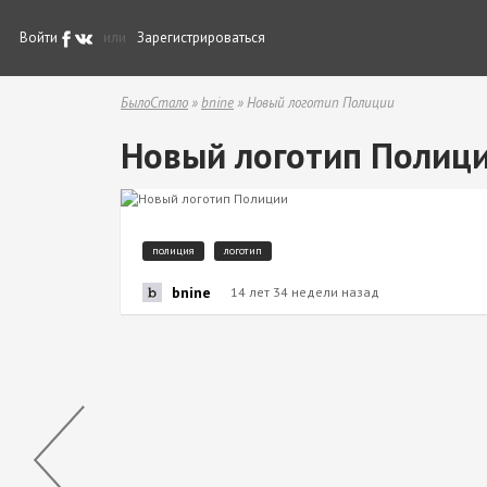
Войти
или
Зарегистрироваться
БылоСтало
»
bnine
» Новый логотип Полиции
Новый логотип Полиц
полиция
логотип
bnine
14 лет 34 недели назад