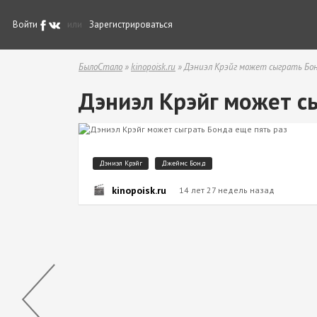
Войти
или
Зарегистрироваться
БылоСтало
»
kinopoisk.ru
» Дэниэл Крэйг может сыграть Бон
Дэниэл Крэйг может с
Дэниэл Крэйг
Джеймс Бонд
kinopoisk.ru
14 лет 27 недель назад