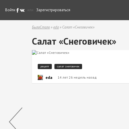
Войти
или
Зарегистрироваться
БылоСтало
»
eda
» Салат «Снеговичек»
Салат «Снеговичек»
рецепт
салат снеговичек
eda
14 лет 26 недель назад