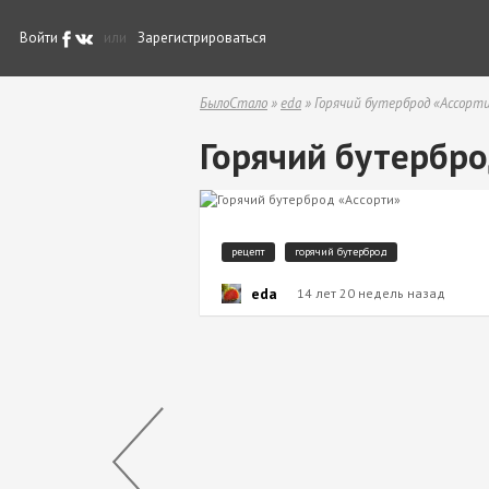
Войти
или
Зарегистрироваться
БылоСтало
»
eda
» Горячий бутерброд «Ассорт
Горячий бутербро
рецепт
горячий бутерброд
eda
14 лет 20 недель назад