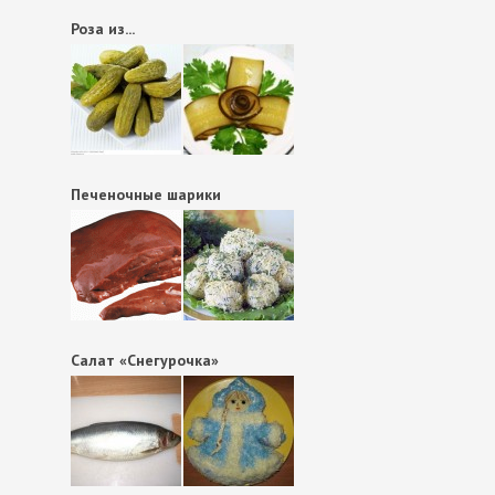
Роза из...
Печеночные шарики
Салат «Снегурочка»