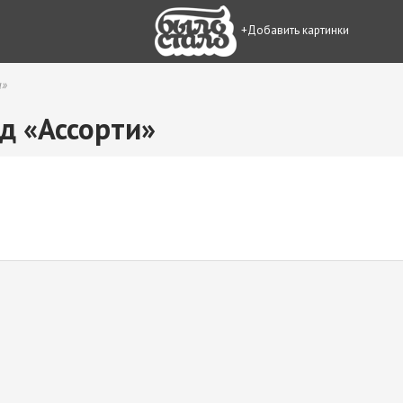
+Добавить картинки
и»
д «Ассорти»