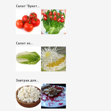
Салат "Букет...
Салат из...
Завтрак для...