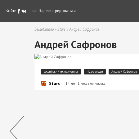
Войти
или
Зарегистрироваться
БылоСтало
»
Stars
» Андрей Сафронов
Андрей Сафронов
российский иллюзионист
Чудо-люди
Андрей Сафронов
Stars
14 лет 1 неделя назад