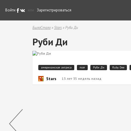
Войти
или
Зарегистрироваться
БылоСтало
»
Stars
» Руби Ди
Руби Ди
американская актриса
поэт
Руби Ди
Ruby Dee
Stars
13 лет 35 недель назад