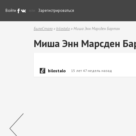
Войти
или
Зарегистрироваться
БылоСтало
»
bilostalo
» Миша Энн Марсден Бартон
Миша Энн Марсден Ба
bilostalo
15 лет 47 недель назад