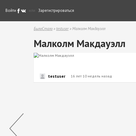
Войти
или
Зарегистрироваться
БылоСтало
»
testuser
» Малколм Макдауэлл
Малколм Макдауэлл
testuser
16 лет 10 недель назад