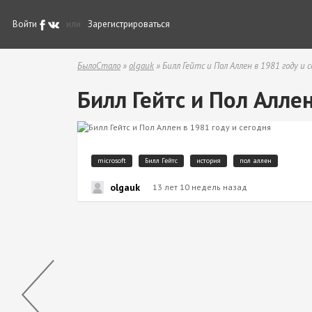
Войти
или
Зарегистрироваться
БылоСтало
»
olgauk
» Билл Гейтс и Пол Аллен в 1981 году и с
Билл Гейтс и Пол Аллен
microsoft
Билл Гейтс
история
пол аллен
olgauk
13 лет 10 недель назад