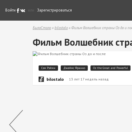
Войти
или
Зарегистрироваться
БылоСтало
»
bilostalo
» Фильм Волшебник страны Оз до и по
Фильм Волшебник стра
Сэм Рэйми
Джеймс Франко
Oz the Great and Powerful
bilostalo
13 лет 17 недель назад