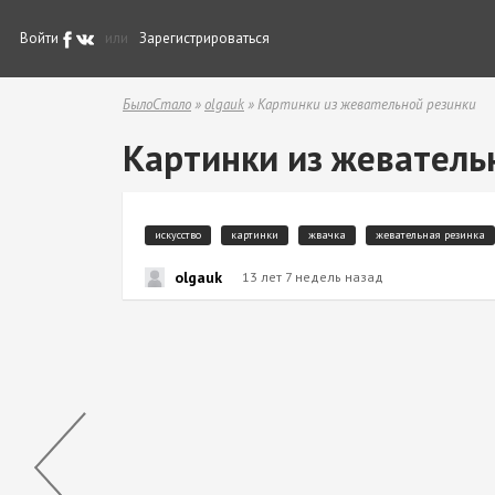
Войти
или
Зарегистрироваться
БылоСтало
»
olgauk
» Картинки из жевательной резинки
Картинки из жеватель
искусство
картинки
жвачка
жевательная резинка
olgauk
13 лет 7 недель назад