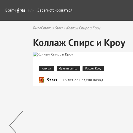
Войти
или
Зарегистрироваться
БылоСтало
»
Stars
» Коллаж Спирс и Кроу
Коллаж Спирс и Кроу
коллаж
бритни спирс
Рассел Кроу
Stars
13 лет 22 недели назад