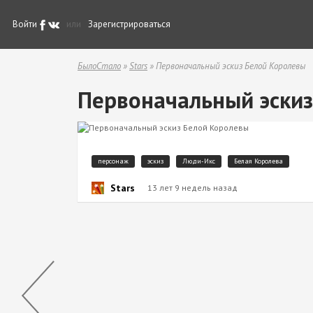
Войти
или
Зарегистрироваться
БылоСтало
»
Stars
» Первоначальный эскиз Белой Королевы
Первоначальный эскиз
персонаж
эскиз
Люди-Икс
Белая Королева
Stars
13 лет 9 недель назад