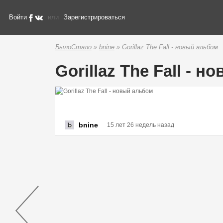
Войти
или
Зарегистрироваться
БылоСтало
»
bnine
» Gorillaz The Fall - новый альбом
Gorillaz The Fall - 
bnine
15 лет 26 недель назад