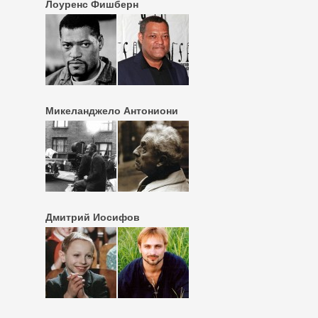
Лоуренс Фишберн
Микеланджело Антониони
Дмитрий Иосифов