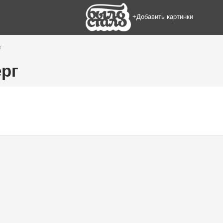
+Добавить картинки
г
рг