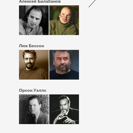
Алексей Балабанов
Люк Бессон
Орсон Уэллс