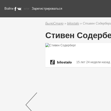
Войти
или
Зарегистрироваться
БылоСтало
»
bilostalo
» Стивен Содербер
Стивен Содербе
bilostalo
15 лет 24 недели назад