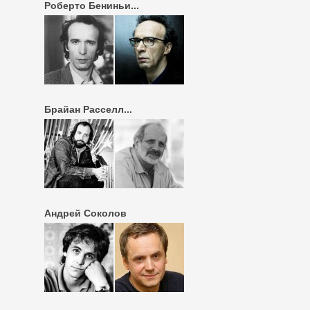
Роберто Бениньи...
Брайан Расселл...
Андрей Соколов