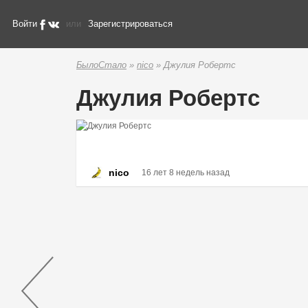
Войти
или
Зарегистрироваться
БылоСтало
»
nico
» Джулия Робертс
Джулия Робертс
nico
16 лет 8 недель назад