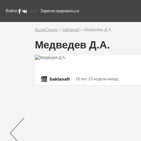
Войти
или
Зарегистрироваться
БылоСтало
»
baklanaft
» Медведев Д.А.
Медведев Д.А.
baklanaft
16 лет 13 недель назад