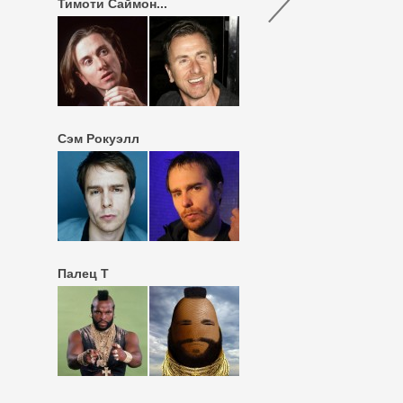
Тимоти Саймон...
Сэм Рокуэлл
Палец T