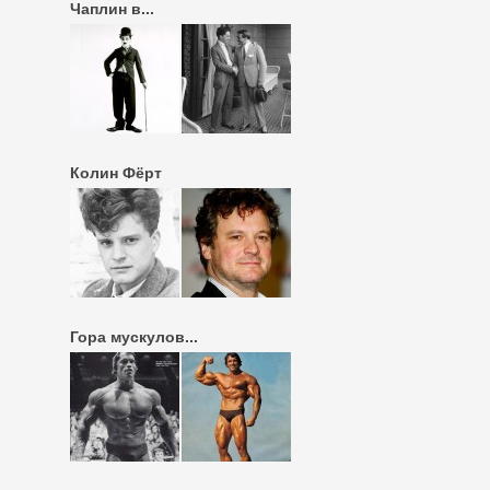
Чаплин в...
Колин Фёрт
Гора мускулов...