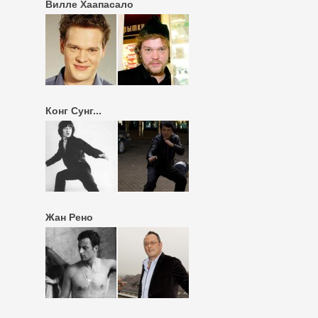
Вилле Хаапасало
Конг Сунг...
Жан Рено