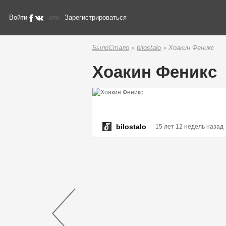
Войти
или
Зарегистрироваться
БылоСтало
»
bilostalo
» Хоакин Феникс
Хоакин Феникс
bilostalo
15 лет 12 недель назад