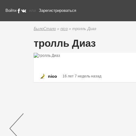
Войти
или
Зарегистрироваться
БылоСтало
»
nico
» тролль Диаз
тролль Диаз
nico
16 лет 7 недель назад