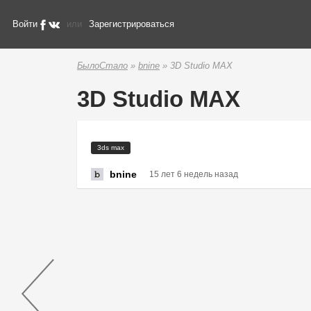
Войти
или
Зарегистрироваться
БылоСтало
»
bnine
» 3D Studio MAX
3D Studio MAX
3ds max
bnine
15 лет 6 недель назад