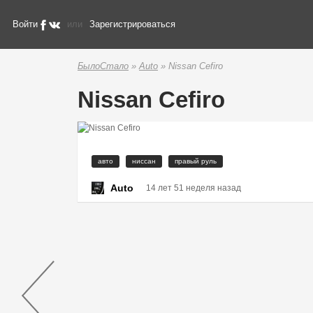
Войти
или
Зарегистрироваться
БылоСтало
»
Auto
» Nissan Cefiro
Nissan Cefiro
авто
ниссан
правый руль
Auto
14 лет 51 неделя назад