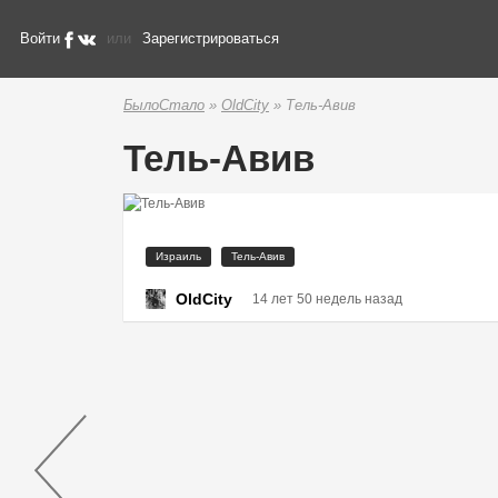
Войти
или
Зарегистрироваться
БылоСтало
»
OldCity
» Тель-Авив
Тель-Авив
Израиль
Тель-Авив
OldCity
14 лет 50 недель назад