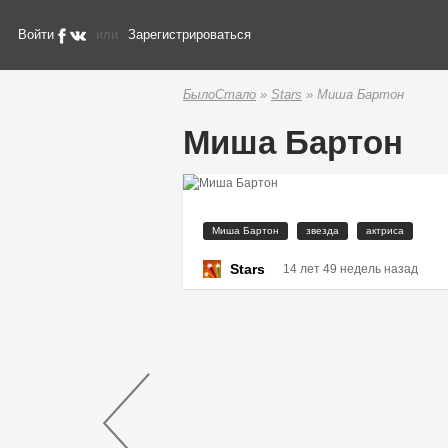
Войти
или
Зарегистрироваться
БылоСтало
»
Stars
» Миша Бартон
Миша Бартон
Миша Бартон
звезда
актриса
Stars
14 лет 49 недель назад