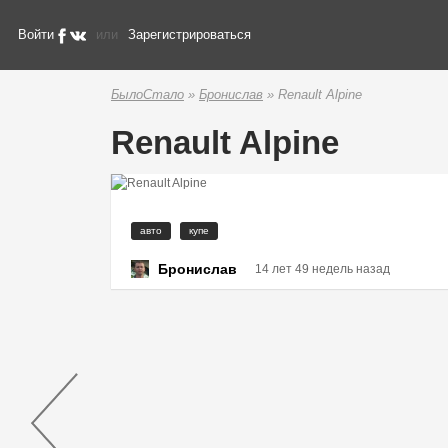
Войти
или
Зарегистрироваться
БылоСтало
»
Бронислав
» Renault Alpine
Renault Alpine
авто
купе
Бронислав
14 лет 49 недель назад