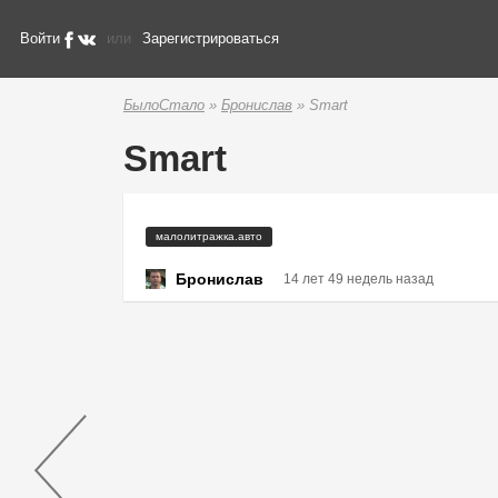
Войти
или
Зарегистрироваться
БылоСтало
»
Бронислав
» Smart
Smart
малолитражка.авто
Бронислав
14 лет 49 недель назад