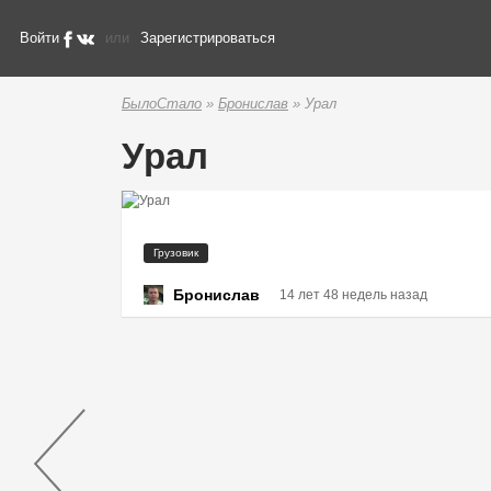
Войти
или
Зарегистрироваться
БылоСтало
»
Бронислав
» Урал
Урал
Грузовик
Бронислав
14 лет 48 недель назад