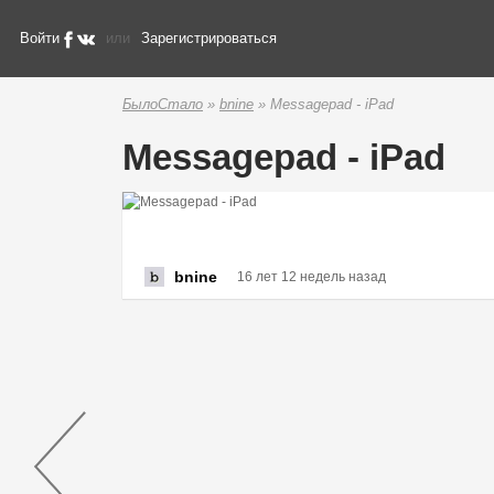
Войти
или
Зарегистрироваться
БылоСтало
»
bnine
» Messagepad - iPad
Messagepad - iPad
bnine
16 лет 12 недель назад