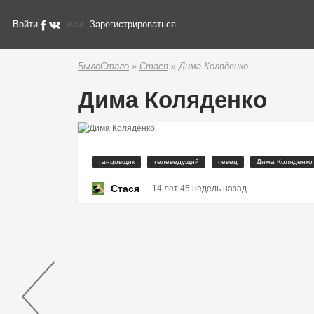
Войти
или
Зарегистрироваться
БылоСтало
»
Стася
» Дима Коляденко
Дима Коляденко
танцовщик
телеведущий
певец
Дима Коляденко
Стася
14 лет 45 недель назад