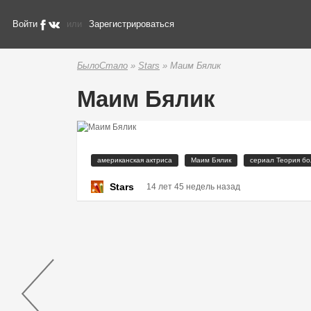
Войти
или
Зарегистрироваться
БылоСтало
»
Stars
» Маим Бялик
Маим Бялик
американская актриса
Маим Бялик
сериал Теория бо
Stars
14 лет 45 недель назад