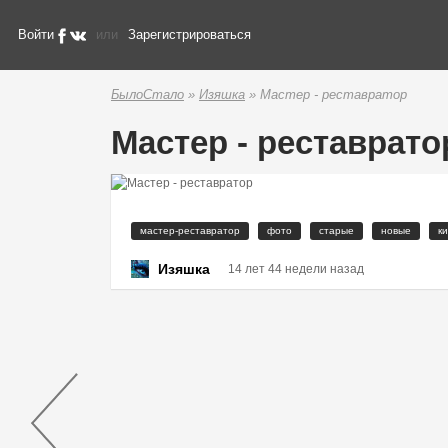
Войти
или
Зарегистрироваться
БылоСтало
»
Изяшка
» Мастер - реставратор
Мастер - реставрато
мастер-реставратор
фото
старые
новые
к
Изяшка
14 лет 44 недели назад