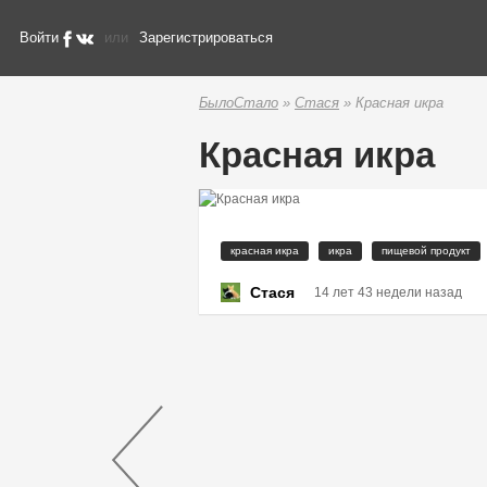
Войти
или
Зарегистрироваться
БылоСтало
»
Стася
» Красная икра
Красная икра
красная икра
икра
пищевой продукт
Стася
14 лет 43 недели назад