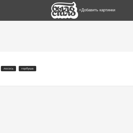
+Добавить картинки
лосось
горбуша