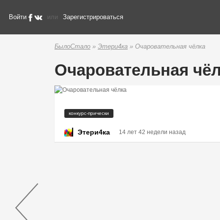
Войти
или
Зарегистрироваться
БылоСтало
»
Этери4ка
» Очаровательная чёлка
Очаровательная чё
конкурс-прически
Этери4ка
14 лет 42 недели назад